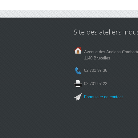
Site des ateliers indus
Avenue des Anciens Combatt
1140 Bruxelles
02 701 97 36
02 701 97 22
Formulaire de contact