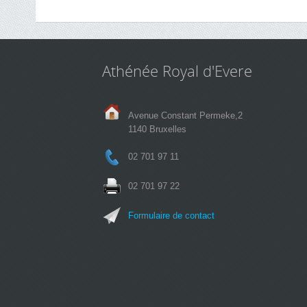
Athénée Royal d'Evere
Avenue Constant Permeke,2
1140 Bruxelles
02 701 97 11
02 701 97 22
Formulaire de contact