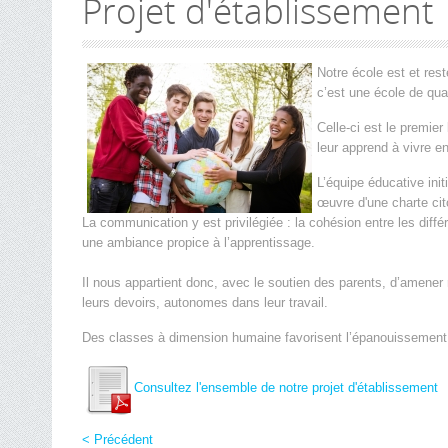
Projet d'établissement
Notre école est et re
c’est une école de quar
Celle-ci est le premier
leur apprend à vivre e
L’équipe éducative init
œuvre d'une charte ci
La communication y est privilégiée : la cohésion entre les dif
une ambiance propice à l’apprentissage.
Il nous appartient donc, avec le soutien des parents, d’amener 
leurs devoirs, autonomes dans leur travail.
Des classes à dimension humaine favorisent l’épanouissement, l
Consultez l'ensemble de notre projet d'établissement
< Précédent