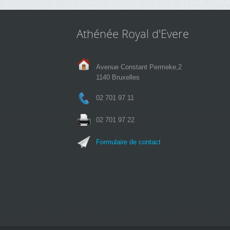
Athénée Royal d'Evere
Avenue Constant Permeke,2
1140 Bruxelles
02 701 97 11
02 701 97 22
Formulaire de contact