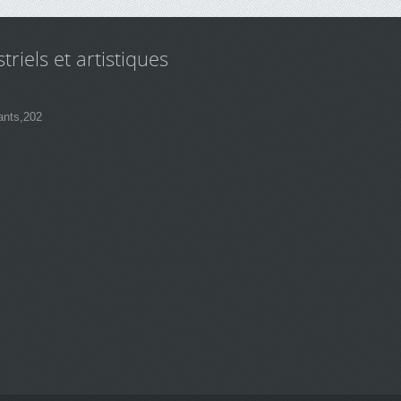
triels et artistiques
ants,202