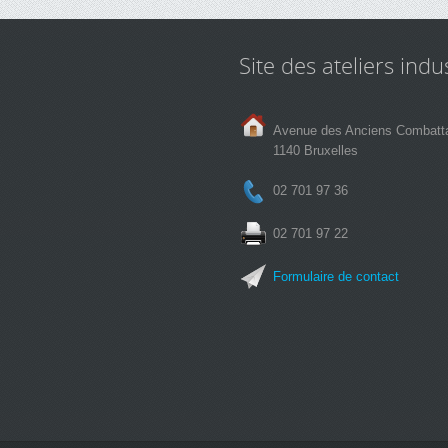
Site des ateliers indus
Avenue des Anciens Combatt
1140 Bruxelles
02 701 97 36
02 701 97 22
Formulaire de contact