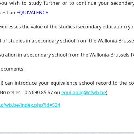
 you wish to study further or to continue your secondary
uest an
EQUIVALENCE
.
xpresses the value of the studies (secondary education) y
l of studies in a secondary school from the Wallonia-Brusse
stration in a secondary school from the Wallonia-Brussels F
 documents.
i
) can introduce your equivalence school record to the c
 Bruxelles - 02/690.85.57 ou
equi.oblig@cfwb.be
).
.cfwb.be/index.php?id=524