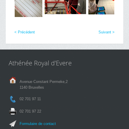
< Précédent
Suivant >
Athénée Royal d'Evere
Avenue Constant Permeke,2
1140 Bruxelles
02 701 97 11
02 701 97 22
Formulaire de contact