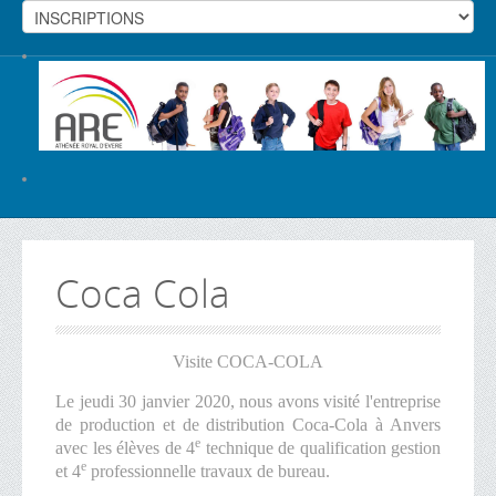
Coca Cola
Visite COCA-COLA
Le jeudi 30 janvier 2020, nous avons visité l'entreprise
de production et de distribution Coca-Cola à Anvers
e
avec les élèves de 4
technique de qualification gestion
e
et
4
professionnelle travaux de bureau.