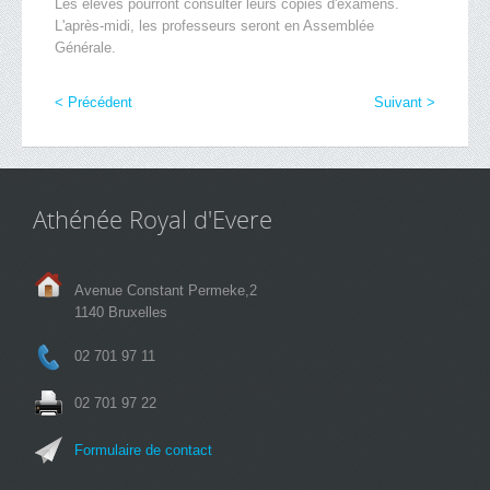
Les élèves pourront consulter leurs copies d'examens.
L'après-midi, les professeurs seront en Assemblée
Générale.
< Précédent
Suivant >
Athénée Royal d'Evere
Avenue Constant Permeke,2
1140 Bruxelles
02 701 97 11
02 701 97 22
Formulaire de contact